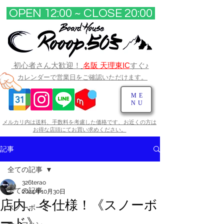
OPEN 12:00 ~ CLOSE 20:00​
初心者さん大歓迎！
名阪 天理東IC
すぐ♪
カレンダーで営業日をご確認いただけます。
ME
NU
メルカリ内は送料、手数料を考慮した価格です、お近くの方は
お得な店頭にてお買い求めください。​
記事
全ての記事
326terao
全ての記事
2024年10月30日
店内、冬仕様！《スノーボ
スノーボード
ード》