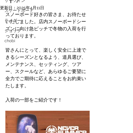
サーフィン
更新日：
2025年4月11日
スケートボード
スノーボード好きの皆さま、お待たせ
ライダー
いたしました。店内スノーボードシー
ズンに向け急ピッチで冬物の入荷を行
ショップ
っております。
chobi
皆さんにとって、楽しく安全に上達で
きるシーズンとなるよう、道具選び、
メンテナンス、セッティング、ツア
ー、スクールなど、あらゆるご要望に
全力でご期待に応えることをお約束い
たします。
入荷の一部をご紹介です！