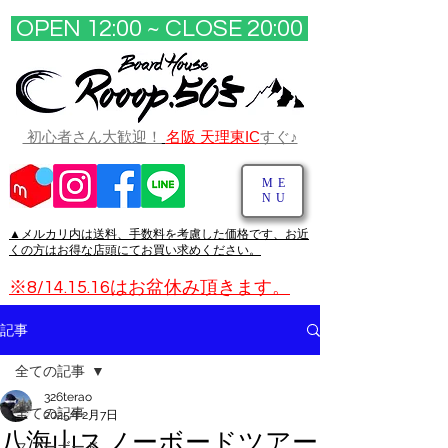
OPEN 12:00 ~ CLOSE 20:00​
初心者さん大歓迎！
名阪 天理東IC
すぐ♪
ME
NU
▲メルカリ
内は送料、手数料を考慮した価格です、お近
くの方はお得な店頭にてお買い求めください。
※8/14.15.16はお盆休み頂きます。
記事
全ての記事
326terao
全ての記事
2025年2月7日
八海山スノーボードツアー
スノーボード