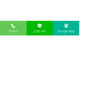
Phone
公式LINE
Google Map
コメント
26-27 NEVER SUMMER
26-27 NEVER 
コメントを追加…
試乗、予約について
LTD モデル