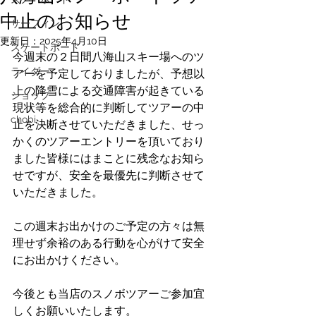
中止のお知らせ
サーフィン
更新日：
2025年4月10日
スケートボード
今週末の２日間八海山スキー場へのツ
ライダー
アーを予定しておりましたが、予想以
上の降雪による交通障害が起きている
ショップ
現状等を総合的に判断してツアーの中
chobi
止を決断させていただきました、せっ
かくのツアーエントリーを頂いており
ました皆様にはまことに残念なお知ら
せですが、安全を最優先に判断させて
いただきました。
この週末お出かけのご予定の方々は無
理せず余裕のある行動を心がけて安全
にお出かけください。
今後とも当店のスノボツアーご参加宜
しくお願いいたします。