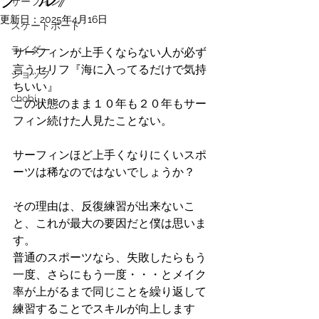
サーフィン
更新日：
2025年4月16日
スケートボード
ライダー
サーフィンが上手くならない人が必ず
言うセリフ『海に入ってるだけで気持
ショップ
ちいい』
chobi
この状態のまま１０年も２０年もサー
フィン続けた人見たことない。
サーフィンほど上手くなりにくいスポ
ーツは稀なのではないでしょうか？
その理由は、反復練習が出来ないこ
と、これが最大の要因だと僕は思いま
す。
普通のスポーツなら、失敗したらもう
一度、さらにもう一度・・・とメイク
率が上がるまで同じことを繰り返して
練習することでスキルが向上します