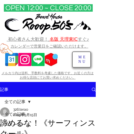
OPEN 12:00 ~ CLOSE 20:00​
初心者さん大歓迎！
名阪 天理東IC
すぐ♪
カレンダーで営業日をご確認いただけます。
ME
NU
メルカリ内は送料、手数料を考慮した価格です、お近くの方は
お得な店頭にてお買い求めください。​
記事
全ての記事
326.terao
全ての記事
2019年9月15日
諦めるな！《サーフィンス
スノーボード
クール》