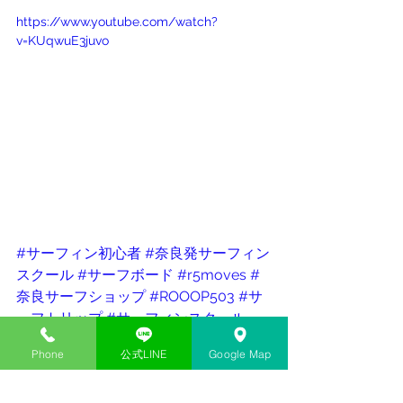
https://www.youtube.com/watch?
v=KUqwuE3juvo
#サーフィン初心者
#奈良発サーフィン
スクール
#サーフボード
#r5moves
#
奈良サーフショップ
#ROOOP503
#サ
ーフトリップ
#サーフィンスクール
ROOOP.503
サーフィン
奈良サーフショップ
Phone
公式LINE
Google Map
サーフィンスクール
サーフショップ
サーフィン