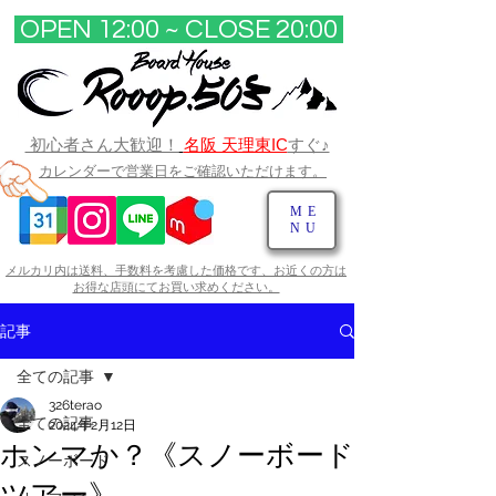
OPEN 12:00 ~ CLOSE 20:00​
初心者さん大歓迎！
名阪 天理東IC
すぐ♪
カレンダーで営業日をご確認いただけます。
ME
NU
メルカリ内は送料、手数料を考慮した価格です、お近くの方は
お得な店頭にてお買い求めください。​
記事
全ての記事
326terao
全ての記事
2024年2月12日
ホンマか？《スノーボード
スノーボード
ツアー》