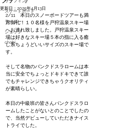
サーフィン
更新日：
2025年4月13日
スケートボード
2/11　本日のスノーボードツアーも満
ライダー
席御礼！１０名様を戸狩温泉スキー場
へお連れ致しました。戸狩温泉スキー
ショップ
場は好きなスキー場５本の指に入る癒
chobi
し系ちょうどいいサイズのスキー場で
す。
そして名物のバンクドスラロームは本
当に安全でちょっとドキドキできて誰
でもチャレンジできちゃうクオリティ
が素晴らしい。
本日の中級班の皆さんバンクドスラロ
ームしたことがないとのことでしたの
で、当然デビューしていただきナイス
トライでした。