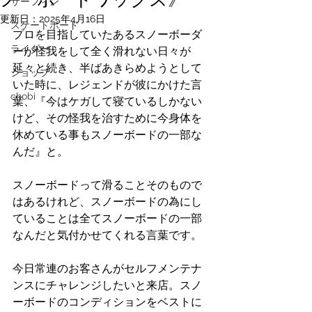
サーフィン
更新日：
2025年4月16日
スケートボード
プロを目指していたあるスノーボーダ
ライダー
ーが怪我をして全く滑れない日々が
延々と続き、半ばあきらめようとして
ショップ
いた時に、レジェンドが彼にかけた言
chobi
葉、『今はケガして寝ているしかない
けど、その怪我を治すために今身体を
休めている事もスノーボードの一部な
んだ』と。
スノーボードって滑ることそのもので
はあるけれど、スノーボードの為にし
ていることは全てスノーボードの一部
なんだと気付かせてくれる言葉です。
今日常連のお客さんがセルフメンテナ
ンスにチャレンジしたいと来店。スノ
ーボードのコンディションをベストに