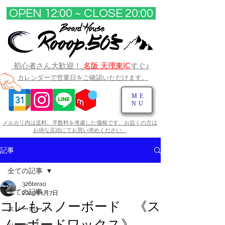
OPEN 12:00 ~ CLOSE 20:00​
初心者さん大歓迎！
名阪 天理東IC
すぐ♪
カレンダーで営業日をご確認いただけます。
ME
NU
メルカリ内は送料、手数料を考慮した価格です、お近くの方は
お得な店頭にてお買い求めください。​
記事
全ての記事
326terao
全ての記事
2023年1月7日
コレもスノーボード 《ス
スノーボード
ノーボードワックス》