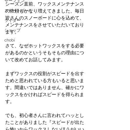
サーフィン
シーズン直前、ワックスメンテナンス
スケートボード
の依頼もかなり増えてきました、毎日
皆さんのスノーボードに心を込めて、
ライダー
メンテナンスをさせていただいており
ショップ
ます。
chobi
さて、なぜホットワックスをする必要
があるのかというそもそもの理由につ
いて改めてお話してみます。
まずワックスの役割がスピードを出す
ためと思われている方もいると思いま
す。間違いではありません、確かにワ
ックスをかければスピードを得られま
す。
でも、初心者さんに言われてハッとし
たことがありました『スピードが出た
ら怖いからワックスしないほうがいい