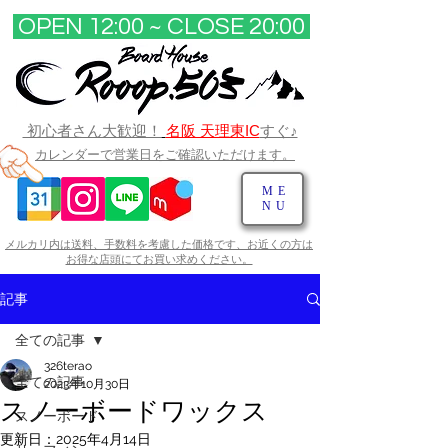
OPEN 12:00 ~ CLOSE 20:00​
初心者さん大歓迎！
名阪 天理東IC
すぐ♪
カレンダーで営業日をご確認いただけます。
ME
NU
メルカリ内は送料、手数料を考慮した価格です、お近くの方は
お得な店頭にてお買い求めください。​
記事
全ての記事
326terao
全ての記事
2023年10月30日
スノーボードワックス
スノーボード
更新日：
2025年4月14日