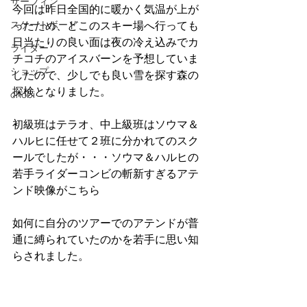
サーフィン
今回は昨日全国的に暖かく気温が上が
スケートボード
ったため、どこのスキー場へ行っても
日当たりの良い面は夜の冷え込みでカ
ライダー
チコチのアイスバーンを予想していま
ショップ
したので、少しでも良い雪を探す森の
探検となりました。
chobi
初級班はテラオ、中上級班はソウマ＆
ハルヒに任せて２班に分かれてのスク
ールでしたが・・・ソウマ＆ハルヒの
若手ライダーコンビの斬新すぎるアテ
ンド映像がこちら
如何に自分のツアーでのアテンドが普
通に縛られていたのかを若手に思い知
らされました。