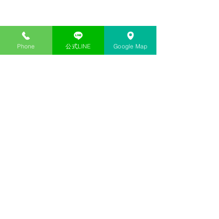
Phone
公式LINE
Google Map
コメント
26-27 NEVER SUMMER
26-27 NEVER 
コメントを追加…
試乗、予約について
LTD モデル
​各種お支払方法お取り扱いしております。