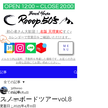
OPEN 12:00 ~ CLOSE 20:00​
初心者さん大歓迎！
名阪 天理東IC
すぐ♪
カレンダーで営業日をご確認いただけます。
ME
NU
メルカリ内は送料、手数料を考慮した価格です、お近くの方は
お得な店頭にてお買い求めください。​
記事
全ての記事
326terao
全ての記事
2025年2月4日
スノーボードツアーvol,8
スノーボード
更新日：
2025年4月11日