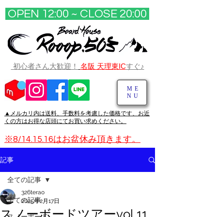
OPEN 12:00 ~ CLOSE 20:00​
初心者さん大歓迎！
名阪 天理東IC
すぐ♪
ME
NU
▲メルカリ
内は送料、手数料を考慮した価格です、お近
くの方はお得な店頭にてお買い求めください。
※8/14.15.16はお盆休み頂きます。
記事
全ての記事
326terao
全ての記事
2025年2月17日
スノーボードツアーvol,11
スノーボード