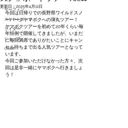
更新日：
2025年4月11日
サーフィン
今回は日帰りでの長野県ワイルドスノ
スケートボード
ーパークヤマボクへの弾丸ツアー！
ヤマボクツアーを初めて20年くらい毎
ライダー
年恒例で開催してきましたが、いまだ
ショップ
に毎回満席でありがたいことにキャン
セル待ちまで出る人気ツアーとなって
chobi
います。
今回ご参加いただけなかった方々、次
回は是非一緒にヤマボクへ行きましょ
う！