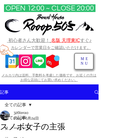
OPEN 12:00 ~ CLOSE 20:00​
初心者さん大歓迎！
名阪 天理東IC
すぐ♪
カレンダーで営業日をご確認いただけます。
ME
NU
メルカリ内は送料、手数料を考慮した価格です、お近くの方は
お得な店頭にてお買い求めください。​
記事
全ての記事
326terao
全ての記事
2025年6月24日
スノボ女子の主張
スノーボード