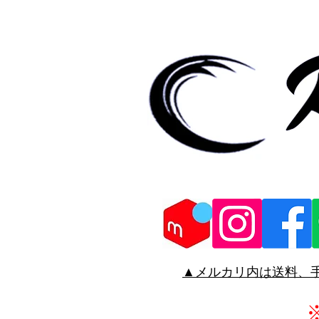
▲メルカリ
内は送料、