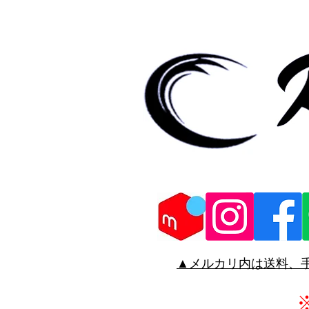
▲メルカリ
内は送料、