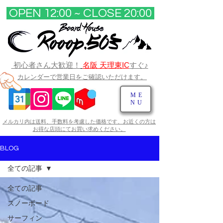
OPEN 12:00 ~ CLOSE 20:00​
初心者さん大歓迎！
名阪 天理東IC
すぐ♪
カレンダーで営業日をご確認いただけます。
ME
NU
メルカリ内は送料、手数料を考慮した価格です、お近くの方は
お得な店頭にてお買い求めください。​
BLOG
全ての記事
全ての記事
スノーボード
サーフィン