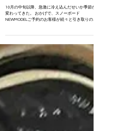
納品ラッシュ【スノーボード】
10月の中旬以降、急激に冷え込んだせいか季節が
変わってきた。 おかげで、スノーボード
NEWMODELご予約のお客様が続々と引き取りのご
来店で、お店も一気に冬モードの納品ラッシュで
忙しくなってきました！ スノーボードツアーの申
し込みも徐々に増えて、一部完売の日程も出てき
ました。 お買い物、メンテナンス、ツアー申込、
その他スノーボードの事なら何でもお気軽にご相
談ください！ 皆様のお立ち寄り心よりお待ちして
おります。